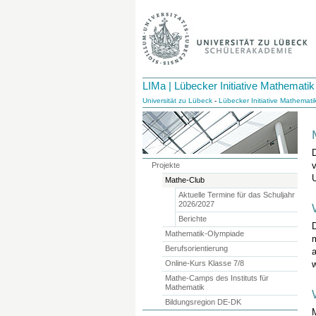
LIMa | Lübecker Initiative Mathematik
Universität zu Lübeck
-
Lübecker Initiative Mathemati
v
Projekte
U
Mathe-Club
Aktuelle Termine für das Schuljahr
2026/2027
Berichte
Mathematik-Olympiade
Berufsorientierung
Online-Kurs Klasse 7/8
Mathe-Camps des Instituts für
Mathematik
Bildungsregion DE-DK