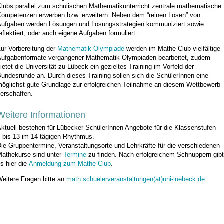
Clubs parallel zum schulischen Mathematikunterricht zentrale mathematische
Kompetenzen erwerben bzw. erweitern. Neben dem “reinen Lösen” von
Aufgaben werden Lösungen und Lösungsstrategien kommuniziert sowie
eflektiert, oder auch eigene Aufgaben formuliert.
Zur Vorbereitung der
Mathematik-Olympiade
werden im Mathe-Club vielfältige
Aufgabenformate vergangener Mathematik-Olympiaden bearbeitet, zudem
ietet die Universität zu Lübeck ein gezieltes Training im Vorfeld der
undesrunde an. Durch dieses Training sollen sich die SchülerInnen eine
möglichst gute Grundlage zur erfolgreichen Teilnahme an diesem Wettbewerb
erschaffen.
Weitere Informationen
ktuell bestehen für Lübecker SchülerInnen Angebote für die Klassenstufen
2 bis 13 im 14-tägigen Rhythmus.
ie Gruppentermine, Veranstaltungsorte und Lehrkräfte für die verschiedenen
Mathekurse sind unter
Termine
zu finden. Nach erfolgreichem Schnuppern gibt
s hier die
Anmeldung zum Mathe-Club
.
Weitere Fragen bitte an
math.schuelerveranstaltungen(at)uni-luebeck.de