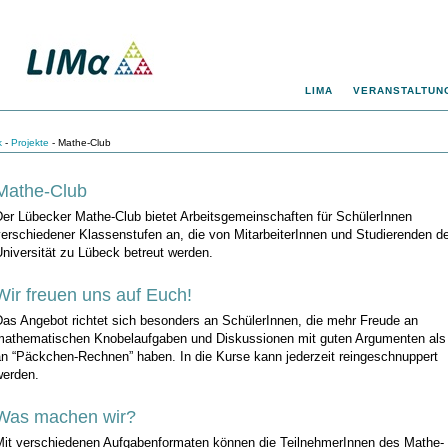
LIMΑ
VERANSTALTUN
k
-
Projekte
- Mathe-Club
Mathe-Club
Der Lübecker Mathe-Club bietet Arbeitsgemeinschaften für SchülerInnen
erschiedener Klassenstufen an, die von MitarbeiterInnen und Studierenden d
niversität zu Lübeck betreut werden.
Wir freuen uns auf Euch!
Das Angebot richtet sich besonders an SchülerInnen, die mehr Freude an
mathematischen Knobelaufgaben und Diskussionen mit guten Argumenten als
an “Päckchen-Rechnen” haben. In die Kurse kann jederzeit reingeschnuppert
werden.
Was machen wir?
Mit verschiedenen Aufgabenformaten können die TeilnehmerInnen des Mathe-